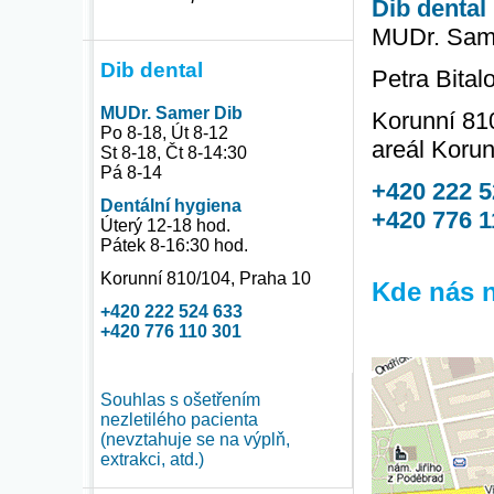
Dib dental
MUDr. Sam
Dib dental
Petra Bital
MUDr. Samer Dib
Korunní 81
Po 8-18, Út 8-12
areál Korun
St 8-18, Čt 8-14:30
Pá 8-14
+420 222 5
Dentální hygiena
+420 776 1
Úterý 12-18 hod.
Pátek 8-16:30 hod.
Korunní 810/104, Praha 10
Kde nás n
+420 222 524 633
+420 776 110 301
Souhlas s ošetřením
nezletilého pacienta
(nevztahuje se na výplň,
extrakci, atd.)